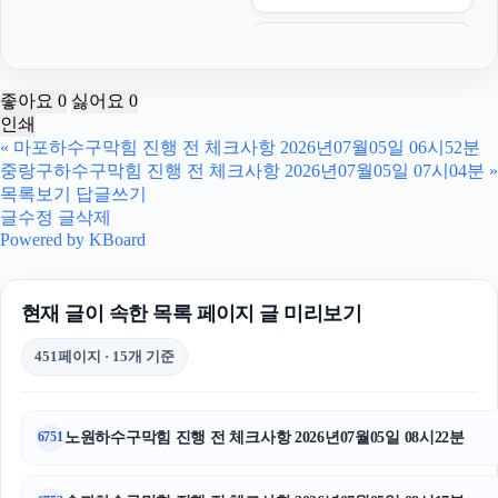
동작구하수구막힘
의정부형사변호사
좋아요
0
싫어요
0
인쇄
남양주이혼전문변호사
«
마포하수구막힘 진행 전 체크사항 2026년07월05일 06시52분
중랑구하수구막힘 진행 전 체크사항 2026년07월05일 07시04분
»
용인이혼변호사
목록보기
답글쓰기
글수정
글삭제
도봉구하수구막힘
Powered by KBoard
애견파양
현재 글이 속한 목록 페이지 글 미리보기
눈꽃빙수기
451페이지 · 15개 기준
송파하수구막힘
인스타 팔로워 구매
노원하수구막힘 진행 전 체크사항 2026년07월05일 08시22분
6751
인스타그램 팔로워