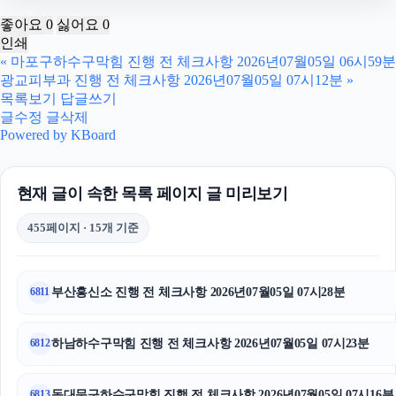
조정이혼
좋아요
0
싫어요
0
인쇄
금천구하수구막힘
«
마포구하수구막힘 진행 전 체크사항 2026년07월05일 06시59분
광교피부과 진행 전 체크사항 2026년07월05일 07시12분
»
양천구하수구막힘
목록보기
답글쓰기
글수정
글삭제
이혼소송비용
Powered by KBoard
김포공항주차대행
현재 글이 속한 목록 페이지 글 미리보기
동탄피부과
455페이지 · 15개 기준
강남상간녀소송변호사
신용카드현금화
부산흥신소 진행 전 체크사항 2026년07월05일 07시28분
6811
의정부변호사
하남하수구막힘 진행 전 체크사항 2026년07월05일 07시23분
6812
용인학교폭력변호사
동대문구하수구막힘 진행 전 체크사항 2026년07월05일 07시16분
6813