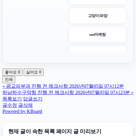
고양이파양
sns마케팅
의정부법무법인
좋아요
0
싫어요
0
남양주변호사
인쇄
«
광교피부과 진행 전 체크사항 2026년07월05일 07시12분
용인학교폭력변호사
하남하수구막힘 진행 전 체크사항 2026년07월05일 07시23분
»
목록보기
답글쓰기
글수정
글삭제
노원하수구막힘
Powered by KBoard
서울이혼변호사
현재 글이 속한 목록 페이지 글 미리보기