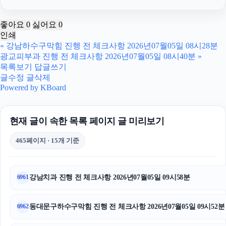
톰티켓
좋아요
0
싫어요
0
인쇄
고양이파양
«
강남하수구막힘 진행 전 체크사항 2026년07월05일 08시28분
광교피부과 진행 전 체크사항 2026년07월05일 08시40분
»
흥신소
목록보기
답글쓰기
글수정
글삭제
이혼소송
Powered by KBoard
탐정사무소
현재 글이 속한 목록 페이지 글 미리보기
구로하수구막힘
465페이지 · 15개 기준
울산치과
재산분할
강남치과 진행 전 체크사항 2026년07월05일 09시58분
6961
상간녀위자료
동대문구하수구막힘 진행 전 체크사항 2026년07월05일 09시52분
6962
용인학교폭력변호사