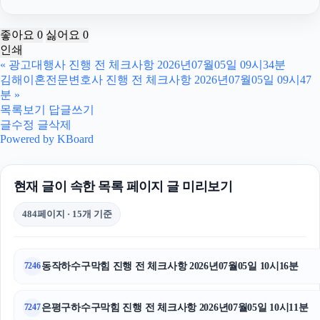
장기렌트
좋아요
0
싫어요
0
인쇄
인스타 좋아요
«
광고대행사 진행 전 체크사항 2026년07월05일 09시34분
김해이혼전문변호사 진행 전 체크사항 2026년07월05일 09시47
고양이보호소
분
»
목록보기
답글쓰기
대전흥신소
글수정
글삭제
Powered by KBoard
강남음주운전변호사
현재 글이 속한 목록 페이지 글 미리보기
구리하수구막힘
484페이지 · 15개 기준
대구이혼전문변호사
의정부이혼전문변호사
동작하수구막힘 진행 전 체크사항 2026년07월05일 10시16분
7246
강남하수구막힘
은평구하수구막힘 진행 전 체크사항 2026년07월05일 10시11분
7247
소액결제현금화