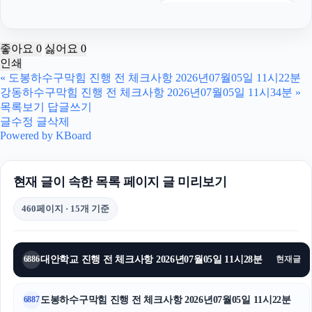
이혼전문변호사
수원법무법인
좋아요
0
싫어요
0
인쇄
부산흥신소
«
도봉하수구막힘 진행 전 체크사항 2026년07월05일 11시22분
강동하수구막힘 진행 전 체크사항 2026년07월05일 11시34분
»
핸드폰소액결제
목록보기
답글쓰기
글수정
글삭제
구리하수구막힘
Powered by KBoard
서초성범죄변호사
현재 글이 속한 목록 페이지 글 미리보기
용인형사전문변호사
460페이지 · 15개 기준
금천구하수구막힘
재산분할
대안학교 진행 전 체크사항 2026년07월05일 11시28분
6886
현재글
도봉구하수구막힘
도봉하수구막힘 진행 전 체크사항 2026년07월05일 11시22분
6887