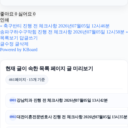
개인회생대출
좋아요
0
싫어요
0
인쇄
이혼소송
«
축구반티 진행 전 체크사항 2026년07월05일 12시46분
송파구하수구막힘 진행 전 체크사항 2026년07월05일 12시58분
»
수원이혼변호사
목록보기
답글쓰기
글수정
글삭제
영등포구하수구막힘
Powered by KBoard
인천하수구막힘
현재 글이 속한 목록 페이지 글 미리보기
서울성범죄전문변호사
461페이지 · 15개 기준
용인형사전문변호사
강아지파양
강남치과 진행 전 체크사항 2026년07월05일 13시42분
6901
채무통합대환대출
대전이혼전문변호사 진행 전 체크사항 2026년07월05일 13시35분
6902
고양이보호소