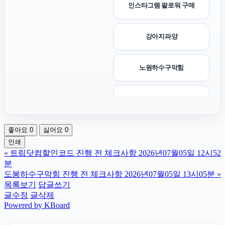
인스타그램 팔로워 구매
강아지파양
노원하수구막힘
양천하수구막힘
좋아요
0
싫어요
0
주택담보대출한도
인쇄
«
트립닷컴할인코드 진행 전 체크사항 2026년07월05일 12시52
광진구하수구막힘
분
도봉하수구막힘 진행 전 체크사항 2026년07월05일 13시05분
»
목록보기
답글쓰기
눈꽃빙수기
글수정
글삭제
Powered by KBoard
부산흥신소