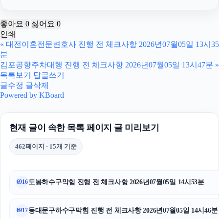
인스타그램 좋아요 늘리기
좋아요
0
싫어요
0
인쇄
용인하수구막힘
«
대전이혼전문변호사 진행 전 체크사항 2026년07월05일 13시35
분
용인이혼변호사
김포공항주차대행 진행 전 체크사항 2026년07월05일 13시47분
»
목록보기
답글쓰기
암요양병원
글수정
글삭제
Powered by KBoard
재산분할소송
현재 글이 속한 목록 페이지 글 미리보기
상간녀위자료
462페이지 · 15개 기준
서초이혼전문변호사
휴대폰소액결제
도봉하수구막힘 진행 전 체크사항 2026년07월05일 14시53분
6916
용인이혼변호사
동대문구하수구막힘 진행 전 체크사항 2026년07월05일 14시46분
6917
인스타 좋아요