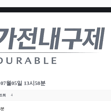
7월05일 13시58분
4
조회
8분