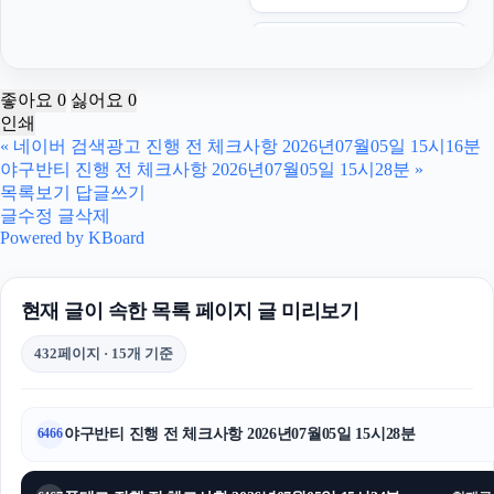
수원피부과
오렌지티켓
좋아요
0
싫어요
0
인쇄
재산분할소송
«
네이버 검색광고 진행 전 체크사항 2026년07월05일 15시16분
야구반티 진행 전 체크사항 2026년07월05일 15시28분
»
휴대폰성지
목록보기
답글쓰기
글수정
글삭제
대전이혼전문변호사
Powered by KBoard
트립닷컴 할인코드
현재 글이 속한 목록 페이지 글 미리보기
부천이혼전문변호사
432페이지 · 15개 기준
강아지파양
이혼변호사
야구반티 진행 전 체크사항 2026년07월05일 15시28분
6466
주택담보대출