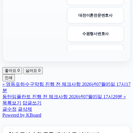
대전이혼전문변호사
수원형사변호사
수원상간소송변호사
좋아요
0
싫어요
0
인스타그램 팔로워
인쇄
«
영등포하수구막힘 진행 전 체크사항 2026년07월05일 17시17
대환대출
분
동탄임플란트 진행 전 체크사항 2026년07월05일 17시29분
»
목록보기
답글쓰기
강아지보호소
글수정
글삭제
Powered by KBoard
핑크티켓