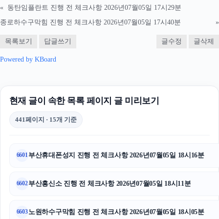
«
동탄임플란트 진행 전 체크사항 2026년07월05일 17시29분
sns마케팅
종로하수구막힘 진행 전 체크사항 2026년07월05일 17시40분
»
영등포하수구막힘
목록보기
답글쓰기
글수정
글삭제
구미이혼전문변호사
Powered by KBoard
파양보호소
현재 글이 속한 목록 페이지 글 미리보기
휴대폰성지
441페이지 · 15개 기준
탐정사무소
양천구하수구막힘
부산휴대폰성지 진행 전 체크사항 2026년07월05일 18시16분
6601
오렌지뱅크
부산흥신소 진행 전 체크사항 2026년07월05일 18시11분
6602
핑크티켓
인스타 좋아요
노원하수구막힘 진행 전 체크사항 2026년07월05일 18시05분
6603