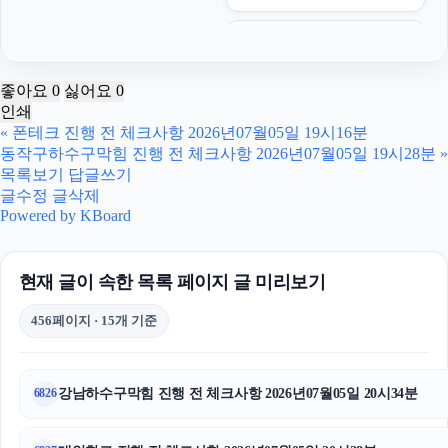
송파구하수구막힘
강남치과
좋아요
0
싫어요
0
인쇄
동탄피부과
«
폰테크 진행 전 체크사항 2026년07월05일 19시16분
동작구하수구막힘 진행 전 체크사항 2026년07월05일 19시28분
»
트립닷컴 할인코드
목록보기
답글쓰기
글수정
글삭제
인천탐정사무소
Powered by KBoard
고양이파양
현재 글이 속한 목록 페이지 글 미리보기
고양이파양
456페이지 · 15개 기준
김포공항주차대행
일산한의원
강남하수구막힘 진행 전 체크사항 2026년07월05일 20시34분
6826
흥신소