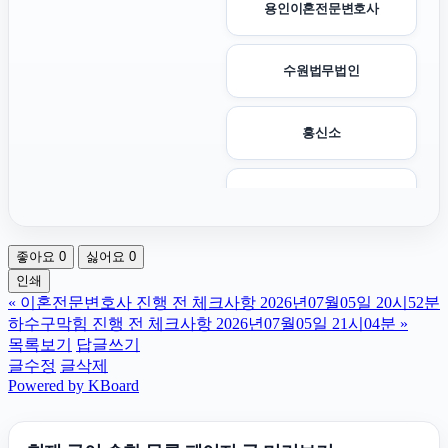
용인이혼전문변호사
수원법무법인
흥신소
위자료
좋아요
0
싫어요
0
신용카드현금화
인쇄
«
이혼전문변호사 진행 전 체크사항 2026년07월05일 20시52분
인스타그램 좋아요 구매
하수구막힘 진행 전 체크사항 2026년07월05일 21시04분
»
목록보기
답글쓰기
글수정
글삭제
서초이혼변호사
Powered by KBoard
서초하수구막힘