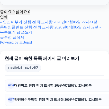
대구이혼전문변호사
좋아요
0
싫어요
0
인쇄
용인음주운전변호사
«
안산피부과 진행 전 체크사항 2026년07월05일 22시41분
동탄임플란트 진행 전 체크사항 2026년07월05일 22시52분
»
중랑하수구막힘
목록보기
답글쓰기
글수정
글삭제
주택담보대출
Powered by KBoard
인스타그램 좋아요
현재 글이 속한 목록 페이지 글 미리보기
동대문구하수구막힘
410페이지 · 15개 기준
마포구하수구막힘
인스타그램 팔로워 늘리기
대안학교 진행 전 체크사항 2026년07월05일 23시04분
6136
동대문하수구막힘
양천하수구막힘 진행 전 체크사항 2026년07월05일 22시58분
6137
강남하수구막힘