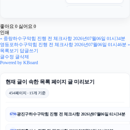
하수구막힘
김포공항주차대행
좋아요
0
싫어요
0
인쇄
톰티켓
«
중랑하수구막힘 진행 전 체크사항 2026년07월06일 01시34분
영등포하수구막힘 진행 전 체크사항 2026년07월06일 01시46분
»
오렌지티켓
목록보기
답글쓰기
글수정
글삭제
이혼재산분할
Powered by KBoard
의정부형사변호사
현재 글이 속한 목록 페이지 글 미리보기
눈꽃빙수기
454페이지 · 15개 기준
이혼변호사
금천구하수구막힘
광진구하수구막힘 진행 전 체크사항 2026년07월06일 02시34분
6796
상간녀위자료