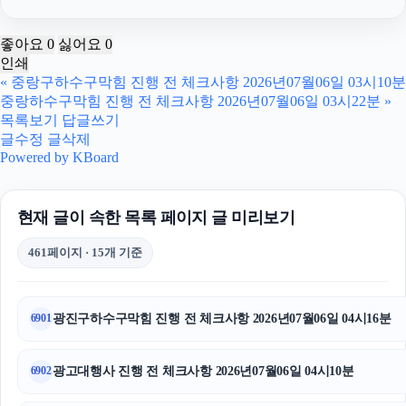
탐정사무소
좋아요
0
싫어요
0
인쇄
울산이혼전문변호사
«
중랑구하수구막힘 진행 전 체크사항 2026년07월06일 03시10분
중랑하수구막힘 진행 전 체크사항 2026년07월06일 03시22분
»
이혼재산분할
목록보기
답글쓰기
글수정
글삭제
의정부변호사
Powered by KBoard
서울암요양병원
현재 글이 속한 목록 페이지 글 미리보기
수원형사전문변호사
461페이지 · 15개 기준
구미이혼전문변호사
수원변호사
광진구하수구막힘 진행 전 체크사항 2026년07월06일 04시16분
6901
수원상간소송변호사
광고대행사 진행 전 체크사항 2026년07월06일 04시10분
6902
남양주이혼전문변호사