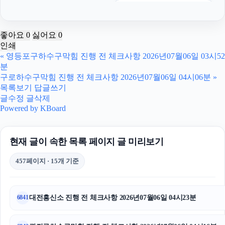
종로하수구막힘
주택담보대출한도
좋아요
0
싫어요
0
인쇄
인스타그램 팔로워 구매
«
영등포구하수구막힘 진행 전 체크사항 2026년07월06일 03시52
분
송파하수구막힘
구로하수구막힘 진행 전 체크사항 2026년07월06일 04시06분
»
목록보기
답글쓰기
용인흥신소
글수정
글삭제
Powered by KBoard
의정부형사전문변호사
현재 글이 속한 목록 페이지 글 미리보기
강남치과
457페이지 · 15개 기준
고양이파양
의정부이혼변호사
대전흥신소 진행 전 체크사항 2026년07월06일 04시23분
6841
김포공항주차대행