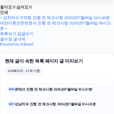
강남상간녀소송변호사
좋아요
0
싫어요
0
인쇄
수원변호사
«
금천하수구막힘 진행 전 체크사항 2026년07월06일 04시40분
대전이혼전문변호사 진행 전 체크사항 2026년07월06일 04시52
마포구하수구막힘
분
»
목록보기
답글쓰기
폰테크
글수정
글삭제
Powered by KBoard
장기렌트
현재 글이 속한 목록 페이지 글 미리보기
은평구하수구막힘
428페이지 · 15개 기준
동작하수구막힘
인스타 좋아요
폰테크 진행 전 체크사항 2026년07월06일 05시47분
6406
울산이혼전문변호사
강남치과 진행 전 체크사항 2026년07월06일 05시41분
6407
용산하수구막힘