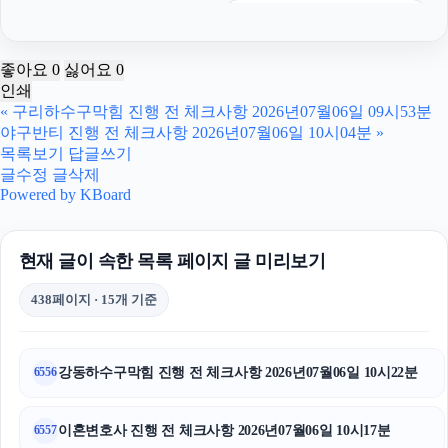
상간소송
김포공항주차대행
좋아요
0
싫어요
0
인쇄
인스타그램 팔로워
«
구리하수구막힘 진행 전 체크사항 2026년07월06일 09시53분
야구반티 진행 전 체크사항 2026년07월06일 10시04분
»
트립닷컴할인코드
목록보기
답글쓰기
글수정
글삭제
서초성범죄변호사
Powered by KBoard
핸드폰소액결제
현재 글이 속한 목록 페이지 글 미리보기
도지티켓
438페이지 · 15개 기준
수원변호사
대구이혼전문변호사
강동하수구막힘 진행 전 체크사항 2026년07월06일 10시22분
6556
마포하수구막힘
이혼변호사 진행 전 체크사항 2026년07월06일 10시17분
6557