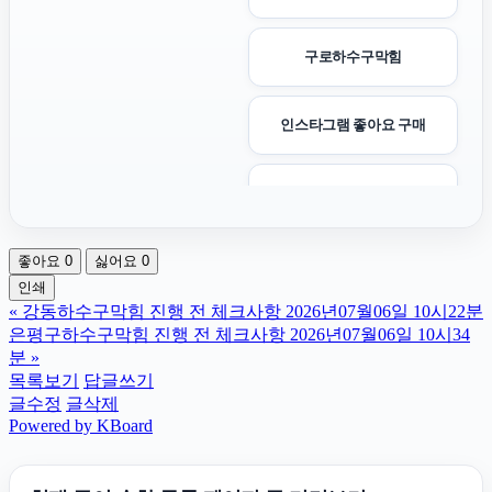
구로하수구막힘
인스타그램 좋아요 구매
용인하수구막힘
좋아요
0
싫어요
0
서울상간녀소송변호사
인쇄
«
강동하수구막힘 진행 전 체크사항 2026년07월06일 10시22분
광진구하수구막힘
은평구하수구막힘 진행 전 체크사항 2026년07월06일 10시34
분
»
목록보기
답글쓰기
서초이혼전문변호사
글수정
글삭제
Powered by KBoard
애견파양