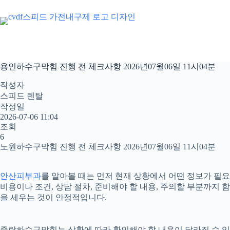
본
문
으
로
건
너
용인하수구막힘 진행 전 체크사항 2026년07월06일 11시04분
뛰
기
작성자
스피드 렌탈
작성일
2026-07-06 11:04
조회
6
노원하수구막힘 진행 전 체크사항 2026년07월06일 11시04분
안산피부과
를 알아볼 때는 먼저 현재 상황에서 어떤 정보가 필요
비용이나 조건, 상담 절차, 준비해야 할 내용, 주의할 부분까지
을 세우는 것이 안정적입니다.
중랑하수구막힘는 상황에 따라 확인해야 할 내용이 달라질 수 있습니