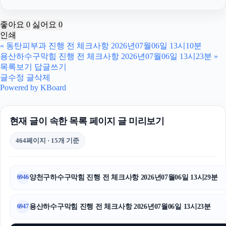
휴대폰성지
좋아요
0
싫어요
0
인쇄
인천하수구막힘
«
동탄피부과 진행 전 체크사항 2026년07월06일 13시10분
용산하수구막힘 진행 전 체크사항 2026년07월06일 13시23분
»
서초하수구막힘
목록보기
답글쓰기
글수정
글삭제
핑크티켓
Powered by KBoard
인스타그램 좋아요
현재 글이 속한 목록 페이지 글 미리보기
김포공항주차대행
464페이지 · 15개 기준
서울암요양병원
상간녀소송
양천구하수구막힘 진행 전 체크사항 2026년07월06일 13시29분
6946
남양주변호사
용산하수구막힘 진행 전 체크사항 2026년07월06일 13시23분
6947
서초음주운전변호사