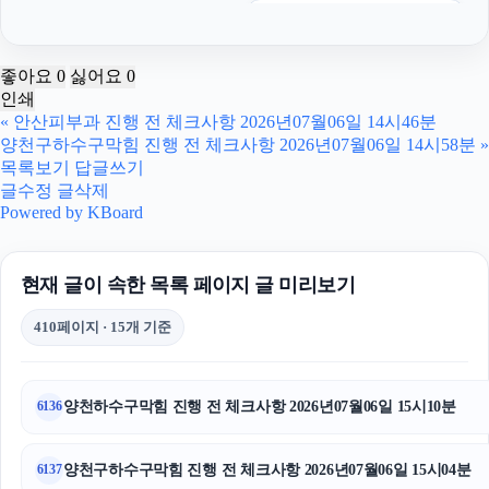
인스타 팔로워 구매
이혼변호사
좋아요
0
싫어요
0
인쇄
용인형사전문변호사
«
안산피부과 진행 전 체크사항 2026년07월06일 14시46분
양천구하수구막힘 진행 전 체크사항 2026년07월06일 14시58분
»
인스타그램 좋아요
목록보기
답글쓰기
글수정
글삭제
신용카드현금화
Powered by KBoard
동작하수구막힘
현재 글이 속한 목록 페이지 글 미리보기
오렌지뱅크
410페이지 · 15개 기준
강남성범죄전문변호사
동대문구하수구막힘
양천하수구막힘 진행 전 체크사항 2026년07월06일 15시10분
6136
인스타그램 좋아요
양천구하수구막힘 진행 전 체크사항 2026년07월06일 15시04분
6137