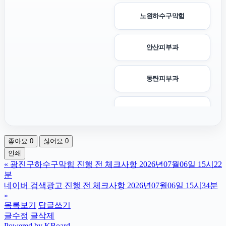
노원하수구막힘
안산피부과
동탄피부과
상간녀위자료
좋아요
0
싫어요
0
강남상간녀소송변호사
인쇄
«
광진구하수구막힘 진행 전 체크사항 2026년07월06일 15시22
로드락버거
분
네이버 검색광고 진행 전 체크사항 2026년07월06일 15시34분
»
채무통합대환대출
목록보기
답글쓰기
글수정
글삭제
Powered by KBoard