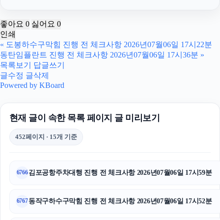
인스타그램 좋아요
좋아요
0
싫어요
0
인쇄
채무통합대환대출
«
도봉하수구막힘 진행 전 체크사항 2026년07월06일 17시22분
동탄임플란트 진행 전 체크사항 2026년07월06일 17시36분
»
남양주이혼전문변호사
목록보기
답글쓰기
글수정
글삭제
동대문구하수구막힘
Powered by KBoard
종로구하수구막힘
현재 글이 속한 목록 페이지 글 미리보기
인스타 팔로워 구매
452페이지 · 15개 기준
인스타 팔로워 구매
남양주변호사
김포공항주차대행 진행 전 체크사항 2026년07월06일 17시59분
6766
수원형사전문변호사
동작구하수구막힘 진행 전 체크사항 2026년07월06일 17시52분
6767
동작구하수구막힘