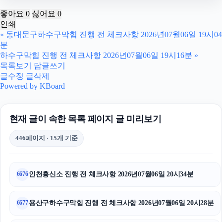
오렌지뱅크
좋아요
0
싫어요
0
인쇄
채무통합대환대출
«
동대문구하수구막힘 진행 전 체크사항 2026년07월06일 19시04
분
인스타 좋아요 구매
하수구막힘 진행 전 체크사항 2026년07월06일 19시16분
»
목록보기
답글쓰기
수원학교폭력변호사
글수정
글삭제
Powered by KBoard
애견파양
현재 글이 속한 목록 페이지 글 미리보기
로드락버거
446페이지 · 15개 기준
용인학교폭력변호사
도지티켓
인천흥신소 진행 전 체크사항 2026년07월06일 20시34분
6676
인스타그램 좋아요 늘리기
용산구하수구막힘 진행 전 체크사항 2026년07월06일 20시28분
6677
창원이혼전문변호사