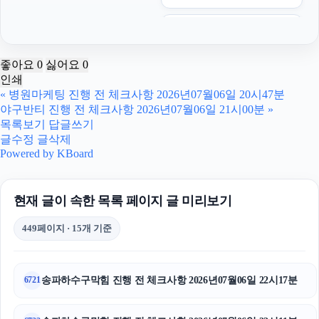
인스타그램 좋아요 늘리기
강남상간녀소송변호사
좋아요
0
싫어요
0
인쇄
강아지보호소
«
병원마케팅 진행 전 체크사항 2026년07월06일 20시47분
야구반티 진행 전 체크사항 2026년07월06일 21시00분
»
부산흥신소
목록보기
답글쓰기
글수정
글삭제
고양이보호소
Powered by KBoard
의정부법무법인
현재 글이 속한 목록 페이지 글 미리보기
인스타 팔로워 구매
449페이지 · 15개 기준
유방암요양병원
고양이보호소
송파하수구막힘 진행 전 체크사항 2026년07월06일 22시17분
6721
수원형사전문변호사