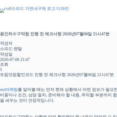
본
문
으
로
건
너
용인하수구막힘 진행 전 체크사항 2026년07월06일 21시47분
뛰
기
작성자
스피드 렌탈
작성일
2026-07-06 21:47
조회
5
트립닷컴할인코드 진행 전 체크사항 2026년07월06일 21시47분
sns마케팅
를 알아볼 때는 먼저 현재 상황에서 어떤 정보가 필요한
비용이나 조건, 상담 절차, 준비해야 할 내용, 주의할 부분까지
을 세우는 것이 안정적입니다.
마포하수구막힘는 상황에 따라 확인해야 할 내용이 달라질 수 있습니