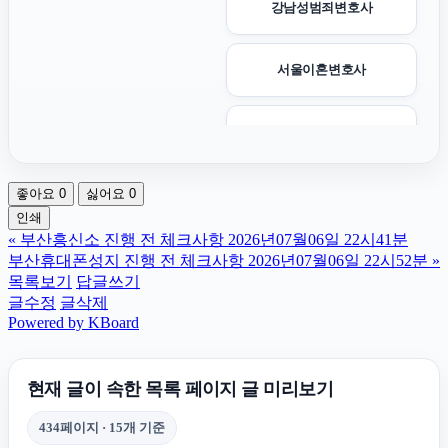
강남성범죄변호사
서울이혼변호사
김포공항주차대행
좋아요
0
싫어요
0
의정부형사변호사
인쇄
«
부산흥신소 진행 전 체크사항 2026년07월06일 22시41분
용인하수구막힘
부산휴대폰성지 진행 전 체크사항 2026년07월06일 22시52분
»
목록보기
답글쓰기
글수정
글삭제
트립닷컴 할인코드
Powered by KBoard
수원이혼전문변호사
현재 글이 속한 목록 페이지 글 미리보기
434페이지 · 15개 기준
인스타그램 좋아요 구매