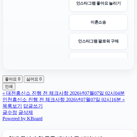
인스타그램 좋아요 늘리기
이혼소송
인스타그램 팔로워 구매
핸드폰소액결제
좋아요
0
싫어요
0
수원형사변호사
인쇄
«
대전흥신소 진행 전 체크사항 2026년07월07일 02시04분
위자료
인천흥신소 진행 전 체크사항 2026년07월07일 02시16분
»
목록보기
답글쓰기
글수정
글삭제
구미이혼전문변호사
Powered by KBoard
인천흥신소