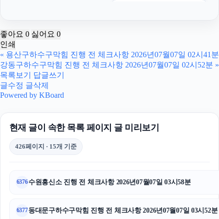
대구흥신소
서초이혼전문변호사
좋아요
0
싫어요
0
인쇄
이혼상담
«
용산구하수구막힘 진행 전 체크사항 2026년07월07일 02시41분
강동구하수구막힘 진행 전 체크사항 2026년07월07일 02시52분
»
서초성범죄전문변호사
목록보기
답글쓰기
글수정
글삭제
용인변호사
Powered by KBoard
서울성범죄전문변호사
현재 글이 속한 목록 페이지 글 미리보기
양육권
426페이지 · 15개 기준
폰테크
수원형사변호사
수원흥신소 진행 전 체크사항 2026년07월07일 03시58분
6376
서초이혼변호사
동대문구하수구막힘 진행 전 체크사항 2026년07월07일 03시52분
6377