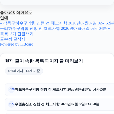
강남이혼전문변호사
좋아요
0
싫어요
0
인쇄
김포공항주차대행
«
강동구하수구막힘 진행 전 체크사항 2026년07월07일 02시52분
구리하수구막힘 진행 전 체크사항 2026년07월07일 03시04분
»
동대문구하수구막힘
목록보기
답글쓰기
글수정
글삭제
은평하수구막힘
Powered by KBoard
의정부법률사무소
현재 글이 속한 목록 페이지 글 미리보기
협의이혼
436페이지 · 15개 기준
의정부이혼전문변호사
시트파일
마포하수구막힘 진행 전 체크사항 2026년07월07일 04시05분
6526
야구반티
수원흥신소 진행 전 체크사항 2026년07월07일 03시58분
6527
강아지보호소