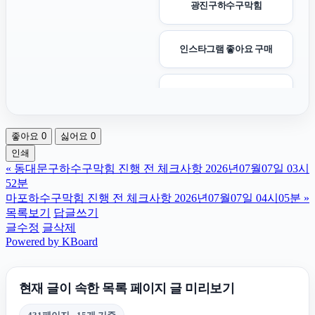
광진구하수구막힘
인스타그램 좋아요 구매
남양주이혼전문변호사
좋아요
0
싫어요
0
동작구하수구막힘
인쇄
«
동대문구하수구막힘 진행 전 체크사항 2026년07월07일 03시
폰테크
52분
마포하수구막힘 진행 전 체크사항 2026년07월07일 04시05분
»
목록보기
답글쓰기
용인음주운전변호사
글수정
글삭제
Powered by KBoard
네이버 검색광고
현재 글이 속한 목록 페이지 글 미리보기
수원학교폭력변호사