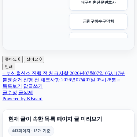
대구이혼전문변호사
금천구하수구막힘
이혼상담
좋아요
0
싫어요
0
상간녀소송
인쇄
«
부산흥신소 진행 전 체크사항 2026년07월07일 05시17분
트립닷컴 할인코드
불륜증거 진행 전 체크사항 2026년07월07일 05시28분
»
목록보기
답글쓰기
글수정
글삭제
개인회생중대출
Powered by KBoard
대구이혼전문변호사
현재 글이 속한 목록 페이지 글 미리보기
443페이지 · 15개 기준
파양보호소