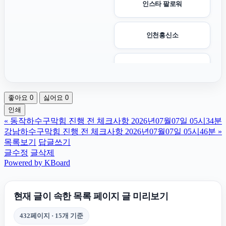
인스타 팔로워
인천흥신소
울산이혼전문변호사
좋아요
0
싫어요
0
영등포구하수구막힘
인쇄
«
동작하수구막힘 진행 전 체크사항 2026년07월07일 05시34분
인스타 팔로워
강남하수구막힘 진행 전 체크사항 2026년07월07일 05시46분
»
목록보기
답글쓰기
글수정
글삭제
강남상간녀소송변호사
Powered by KBoard
동탄피부과
현재 글이 속한 목록 페이지 글 미리보기
432페이지 · 15개 기준
아파트대출