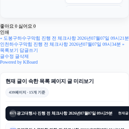
자동차담보대출
애견파양
좋아요
0
싫어요
0
인쇄
안산피부과
«
도봉구하수구막힘 진행 전 체크사항 2026년07월07일 09시21분
인천하수구막힘 진행 전 체크사항 2026년07월07일 09시34분
»
서초마약전문변호사
목록보기
답글쓰기
글수정
글삭제
인스타그램 좋아요 늘리기
Powered by KBoard
구로하수구막힘
현재 글이 속한 목록 페이지 글 미리보기
이혼변호사
439페이지 · 15개 기준
광진구하수구막힘
인스타그램 팔로워 늘리기
광고대행사 진행 전 체크사항 2026년07월07일 09시29분
6571
현재글
인스타그램 좋아요