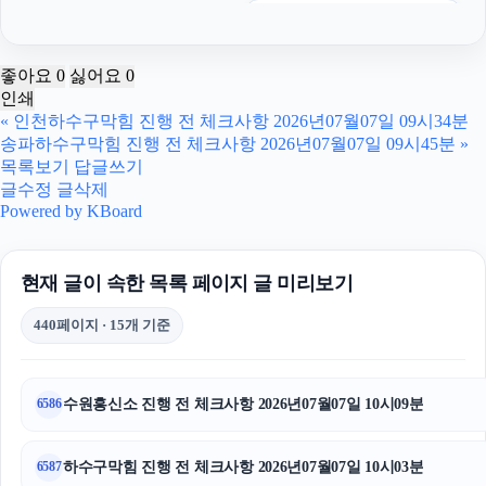
서울성범죄전문변호사
강남상간녀소송변호사
좋아요
0
싫어요
0
인쇄
싼타페 하이브리드 장기렌트
«
인천하수구막힘 진행 전 체크사항 2026년07월07일 09시34분
송파하수구막힘 진행 전 체크사항 2026년07월07일 09시45분
»
암요양병원
목록보기
답글쓰기
글수정
글삭제
이혼변호사
Powered by KBoard
인스타 좋아요
현재 글이 속한 목록 페이지 글 미리보기
인스타그램 좋아요 구매
440페이지 · 15개 기준
용인상간소송변호사
광고대행사
수원흥신소 진행 전 체크사항 2026년07월07일 10시09분
6586
의정부법률사무소
하수구막힘 진행 전 체크사항 2026년07월07일 10시03분
6587