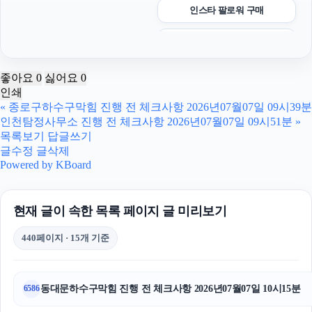
인스타 팔로워 구매
야구반티
인스타 좋아요
좋아요
0
싫어요
0
인쇄
강남성범죄전문변호사
«
종로구하수구막힘 진행 전 체크사항 2026년07월07일 09시39분
인천탐정사무소 진행 전 체크사항 2026년07월07일 09시51분
»
수원마약전문변호사
목록보기
답글쓰기
글수정
글삭제
애견파양
Powered by KBoard
흥신소
현재 글이 속한 목록 페이지 글 미리보기
상간소송
440페이지 · 15개 기준
서초마약전문변호사
협의이혼
동대문하수구막힘 진행 전 체크사항 2026년07월07일 10시15분
6586