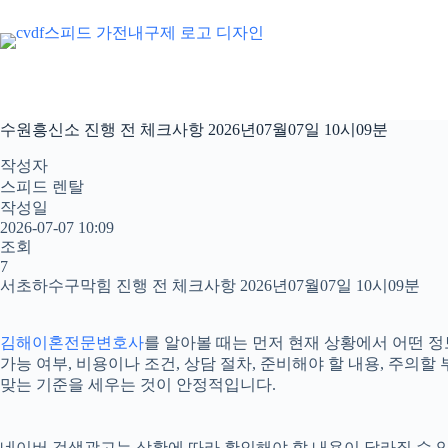
본
문
으
로
건
너
수원흥신소 진행 전 체크사항 2026년07월07일 10시09분
뛰
기
작성자
스피드 렌탈
작성일
2026-07-07 10:09
조회
7
서초하수구막힘 진행 전 체크사항 2026년07월07일 10시09분
김해이혼전문변호사
를 알아볼 때는 먼저 현재 상황에서 어떤 정
가능 여부, 비용이나 조건, 상담 절차, 준비해야 할 내용, 주
맞는 기준을 세우는 것이 안정적입니다.
네이버 검색광고는 상황에 따라 확인해야 할 내용이 달라질 수 있습