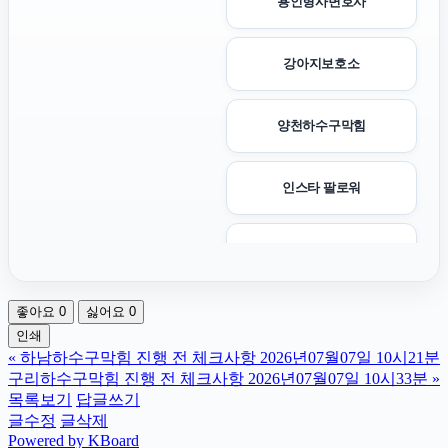
용인형사변호사
강아지보호소
양천하수구막힘
인스타 팔로워
트립닷컴할인코드
좋아요
0
싫어요
0
서초마약전문변호사
인쇄
«
하남하수구막힘 진행 전 체크사항 2026년07월07일 10시21분
용인흥신소
구리하수구막힘 진행 전 체크사항 2026년07월07일 10시33분
»
목록보기
답글쓰기
글수정
글삭제
고양이보호소
Powered by KBoard