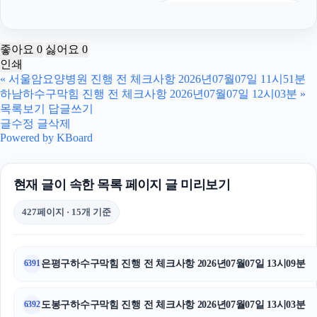
인스타그램 팔로워 구매
네이버 검색광고
좋아요
0
싫어요
0
인쇄
서울성범죄전문변호사
«
서울암요양병원 진행 전 체크사항 2026년07월07일 11시51분
하남하수구막힘 진행 전 체크사항 2026년07월07일 12시03분
»
애견파양
목록보기
답글쓰기
글수정
글삭제
장기렌트
Powered by KBoard
상간녀소송
현재 글이 속한 목록 페이지 글 미리보기
톰티켓
427페이지 · 15개 기준
수원이혼변호사
고양이파양
은평구하수구막힘 진행 전 체크사항 2026년07월07일 13시09분
6391
상간소송
도봉구하수구막힘 진행 전 체크사항 2026년07월07일 13시03분
6392