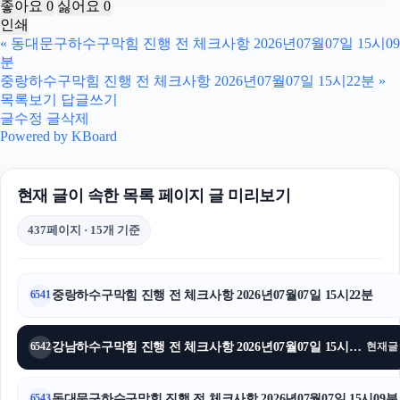
좋아요
0
싫어요
0
인쇄
이혼재산분할
«
동대문구하수구막힘 진행 전 체크사항 2026년07월07일 15시09
분
김포공항주차대행
중랑하수구막힘 진행 전 체크사항 2026년07월07일 15시22분
»
목록보기
답글쓰기
용인형사전문변호사
글수정
글삭제
Powered by KBoard
인스타 좋아요
현재 글이 속한 목록 페이지 글 미리보기
대구흥신소
437페이지 · 15개 기준
인천탐정사무소
수원피부과
중랑하수구막힘 진행 전 체크사항 2026년07월07일 15시22분
6541
폰테크
강남하수구막힘 진행 전 체크사항 2026년07월07일 15시16분
6542
현재글
수원변호사
용인변호사
동대문구하수구막힘 진행 전 체크사항 2026년07월07일 15시09분
6543