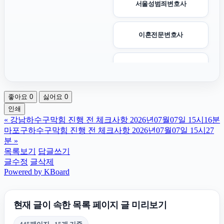
서울성범죄변호사
이혼전문변호사
고양이보호소
좋아요
0
싫어요
0
안산이혼전문변호사
인쇄
«
강남하수구막힘 진행 전 체크사항 2026년07월07일 15시16분
인천탐정사무소
마포구하수구막힘 진행 전 체크사항 2026년07월07일 15시27
분
»
목록보기
답글쓰기
휴대폰소액결제
글수정
글삭제
Powered by KBoard
시트파일
현재 글이 속한 목록 페이지 글 미리보기
마약전문변호사