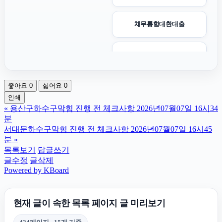
채무통합대환대출
구리하수구막힘
좋아요
0
싫어요
0
서초성범죄전문변호사
인쇄
«
용산구하수구막힘 진행 전 체크사항 2026년07월07일 16시34
상간녀위자료
분
서대문하수구막힘 진행 전 체크사항 2026년07월07일 16시45
분
»
강아지보호소
목록보기
답글쓰기
글수정
글삭제
Powered by KBoard
도봉구하수구막힘
현재 글이 속한 목록 페이지 글 미리보기
고양이파양