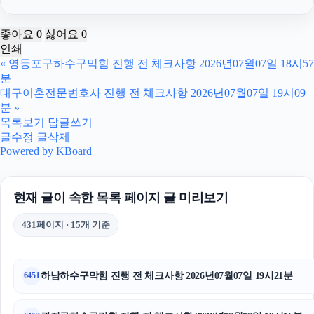
기아 EV3 장기렌트
좋아요
0
싫어요
0
인쇄
암요양병원
«
영등포구하수구막힘 진행 전 체크사항 2026년07월07일 18시57
분
서울마약변호사
대구이혼전문변호사 진행 전 체크사항 2026년07월07일 19시09
분
»
파양보호소
목록보기
답글쓰기
글수정
글삭제
Powered by KBoard
인스타 좋아요 구매
인스타 좋아요 늘리기
현재 글이 속한 목록 페이지 글 미리보기
강남상간녀소송변호사
431페이지 · 15개 기준
인스타그램 팔로워 늘리기
영등포하수구막힘
하남하수구막힘 진행 전 체크사항 2026년07월07일 19시21분
6451
수원변호사