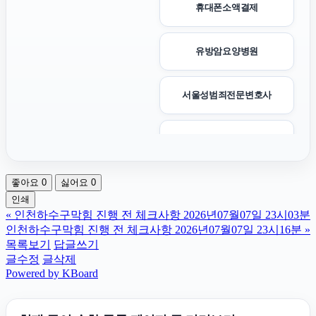
휴대폰소액결제
유방암요양병원
서울성범죄전문변호사
수원마약전문변호사
좋아요
0
싫어요
0
인스타 팔로워
인쇄
«
인천하수구막힘 진행 전 체크사항 2026년07월07일 23시03분
강남성범죄변호사
인천하수구막힘 진행 전 체크사항 2026년07월07일 23시16분
»
목록보기
답글쓰기
글수정
글삭제
핑크티켓
Powered by KBoard
폰테크