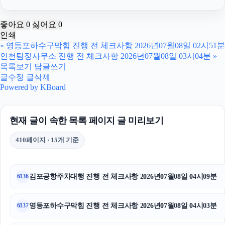
서대문하수구막힘
좋아요
0
싫어요
0
인쇄
김포공항주차대행
«
영등포하수구막힘 진행 전 체크사항 2026년07월08일 02시51분
인천탐정사무소 진행 전 체크사항 2026년07월08일 03시04분
»
의정부변호사
목록보기
답글쓰기
글수정
글삭제
의정부학교폭력변호사
Powered by KBoard
중랑하수구막힘
현재 글이 속한 목록 페이지 글 미리보기
이혼소송비용
410페이지 · 15개 기준
고양이보호소
인스타 좋아요 늘리기
김포공항주차대행 진행 전 체크사항 2026년07월08일 04시09분
6136
이혼전문변호사
영등포하수구막힘 진행 전 체크사항 2026년07월08일 04시03분
6137
강아지보호소