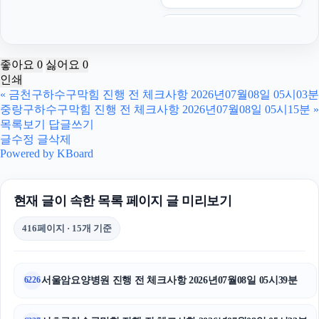
수원법무법인
수원형사변호사
좋아요
0
싫어요
0
인쇄
부산휴대폰성지
«
금천구하수구막힘 진행 전 체크사항 2026년07월08일 05시03분
중랑구하수구막힘 진행 전 체크사항 2026년07월08일 05시15분
»
의정부법무법인
목록보기
답글쓰기
글수정
글삭제
강남하수구막힘
Powered by KBoard
안산이혼전문변호사
현재 글이 속한 목록 페이지 글 미리보기
의정부이혼전문변호사
416페이지 · 15개 기준
폰테크
암요양병원
서울암요양병원 진행 전 체크사항 2026년07월08일 05시39분
6226
용인이혼전문변호사